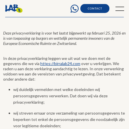
Privacyverklaring
Ga
.
naar
Menu
CONTACT
de
inhoud
Deze privacyverklaring is voor het laatst bijgewerkt op februari 25, 2026 en
is van toepassing op burgers en wettelijk permanente inwoners van de
Europese Economische Ruimte en Zwitserland.
In deze privacyverklaring leggen we uit wat we doen met de
gegevens die we via
https://birralab24.com
over u verkrijgen. We
raden u aan deze verklaring aandachtig te lezen. In onze verwerking
voldoen we aan de vereisten van privacywetgeving. Dat betekent
onder andere dat:
wij duidelijk vermelden met welke doeleinden wij
persoonsgegevens verwerken. Dat doen wij via deze
privacyverklaring;
wij streven ernaar onze verzameling van persoonsgegevens te
beperken tot enkel de persoonsgegevens die noodzakelijk zijn
voor legitieme doeleinden;