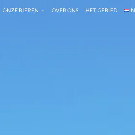
ONZE BIEREN
OVER ONS
HET GEBIED
N