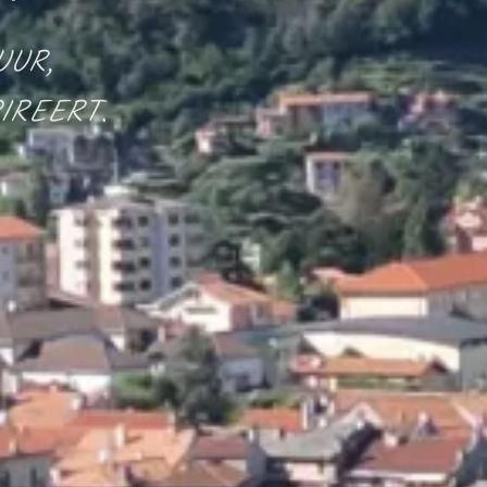
UUR,
IREERT.