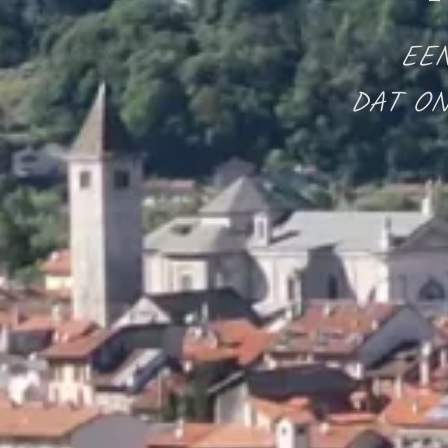
EEN
DAT ON