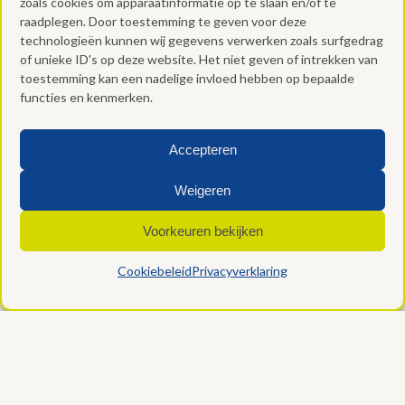
zoals cookies om apparaatinformatie op te slaan en/of te
raadplegen. Door toestemming te geven voor deze
technologieën kunnen wij gegevens verwerken zoals surfgedrag
of unieke ID's op deze website. Het niet geven of intrekken van
toestemming kan een nadelige invloed hebben op bepaalde
functies en kenmerken.
Accepteren
Weigeren
NEEM DIRECT CONTACT MET ONS OP OF
VUL HET FORMULIER IN
Voorkeuren bekijken
Technisc
opslag
of
Cookiebeleid
Privacyverklaring
toegang
is
noodzakel
om
+39 375 6642304
gebruikers
aan te
maken
voor
het
verzende