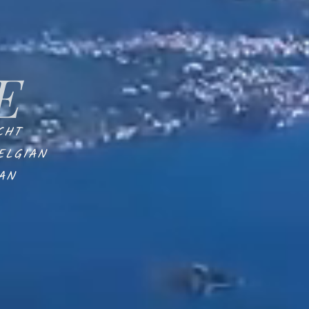
E
CHT
ELGIAN
AN