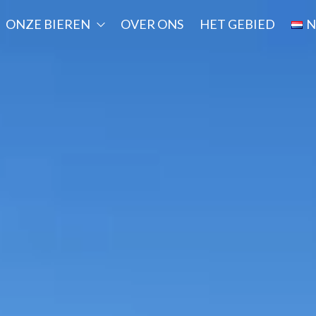
ONZE BIEREN
OVER ONS
HET GEBIED
N