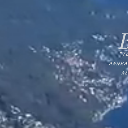
“
T
AANRA
A