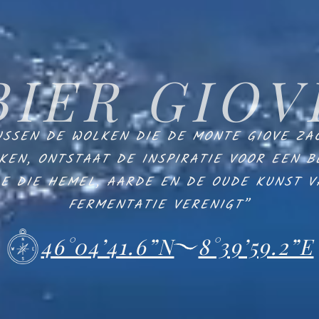
B
I
E
R
G
I
O
V
USSEN DE WOLKEN DIE DE MONTE GIOVE ZA
KEN, ONTSTAAT DE INSPIRATIE VOOR EEN B
LE DIE HEMEL, AARDE EN DE OUDE KUNST V
FERMENTATIE VERENIGT
”
46°04’41.6”N
8°39’59.2”E