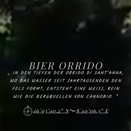
B
I
E
R
O
R
R
I
D
O
„ IN DEN TIEFEN DER ORRIDO DI SANT’ANNA,
WO DAS WASSER SEIT JAHRTAUSENDEN DEN
FELS FORMT, ENTSTEHT EINE WEISS, REIN
WIE DIE BERGQUELLEN VON CANNOBIO. “
46°03’40.2” N
8°40’06.5” E