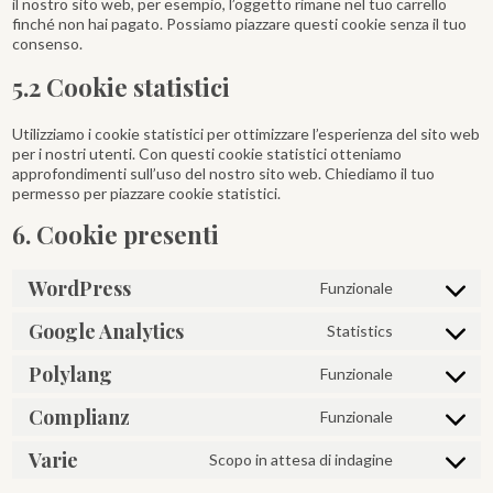
il nostro sito web, per esempio, l’oggetto rimane nel tuo carrello
finché non hai pagato. Possiamo piazzare questi cookie senza il tuo
consenso.
5.2 Cookie statistici
Utilizziamo i cookie statistici per ottimizzare l’esperienza del sito web
per i nostri utenti. Con questi cookie statistici otteniamo
approfondimenti sull’uso del nostro sito web. Chiediamo il tuo
permesso per piazzare cookie statistici.
6. Cookie presenti
WordPress
Funzionale
Consent
to
Google Analytics
Statistics
service
Consent
wordpress
to
Polylang
Funzionale
service
Consent
google-
to
analytics
Complianz
Funzionale
service
Consent
polylang
to
Varie
Scopo in attesa di indagine
service
Consent
complianz
to