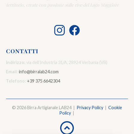
territorio, create con passione sulle rive del Lago Maggiore
CONTATTI
Indirizzo:
via dell’Industria 31/A, 28924 Verbania (VB)
Email:
info@birralab24.com
Telefono:
+39 375 6642304
© 2026 Birra Artigianale LAB24 |
Privacy Policy
|
Cookie
Policy
|