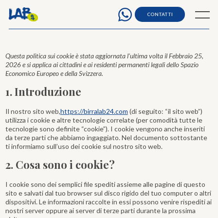
Cookie Policy (UE)
Skip
.
to
Menu
CONTATTI
content
Questa politica sui cookie è stata aggiornata l’ultima volta il Febbraio 25,
2026 e si applica ai cittadini e ai residenti permanenti legali dello Spazio
Economico Europeo e della Svizzera.
1. Introduzione
Il nostro sito web,
https://birralab24.com
(di seguito: “il sito web”)
utilizza i cookie e altre tecnologie correlate (per comodità tutte le
tecnologie sono definite “cookie”). I cookie vengono anche inseriti
da terze parti che abbiamo ingaggiato. Nel documento sottostante
ti informiamo sull’uso dei cookie sul nostro sito web.
2. Cosa sono i cookie?
I cookie sono dei semplici file spediti assieme alle pagine di questo
sito e salvati dal tuo browser sul disco rigido del tuo computer o altri
dispositivi. Le informazioni raccolte in essi possono venire rispediti ai
nostri server oppure ai server di terze parti durante la prossima