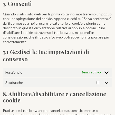
7. Consenti
service
varie
Quando visiti il sito web per la prima volta, noi mostreremo un popup
con una spiegazione dei cookie. Appena clicchi su “Salva preferenze”,
dai il permesso a noi di usare le categorie di cookie e plugin come
descritto in questa dichiarazione relativa ai popup e cookie. Puoi
disabilitare i cookie attraverso il tuo browser, ma prendi in
considerazione, che il nostro sito web potrebbe non funzionare più
correttamente.
7.1 Gestisci le tue impostazioni di
consenso
Funzionale
Sempre attivo
Statistiche
Statistic
8. Abilitare/disabilitare e cancellazione
cookie
Puoi usare il tuo browser per cancellare automaticamente o